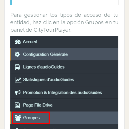
Para gestionar los tipos de acceso de tu
entidad, haz clic en la opción Grupos en tu
panel de CityTourPlayer: