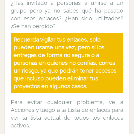
¿Has invitado a personas a unirse a un
grupo pero ya no sabes qué ha pasado
con esos enlaces? ¿Han sido utilizados?
¿Se han perdido?
Recuerda vigilar tus enlaces, solo
pueden usarse una vez, pero si los
entregas de forma no segura o a
personas en quienes no confías, corres
un riesgo, ya que podrán tener accesos
que incluso pueden eliminar tus
proyectos en algunos casos.
Para evitar cualquier problema, ve a
Acciones y luego a la Lista de enlaces para
ver la lista actual de todos los enlaces
activos.