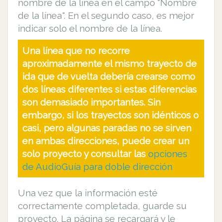
nombre de la línea en el campo "Nombre
de la línea". En el segundo caso, es mejor
indicar solo el nombre de la línea.
Una línea que no recorre
aproximadamente el mismo trayecto de
ida que de vuelta debería crearse como
dos líneas diferentes si estas diferencias
son demasiado importantes. Sin
embargo, si los trayectos son idénticos o
casi, pero algunas paradas no se sirven
en ambas direcciones, puede crear un
solo proyecto y consultar las
opciones
de AudioGuía para doble dirección
Una vez que la información esté
correctamente completada, guarde su
proyecto. La página se recargará y le