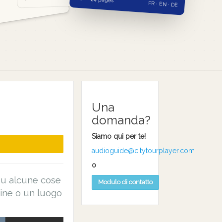
FR · EN · DE
Una
domanda?
Siamo qui per te!
audioguide@citytourplayer.com
o
 su alcune cose
Modulo di contatto
ine o un luogo