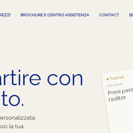
REZZI
BROCHURE E CENTRO ASSISTENZA
CONTACT
B
rtire con
Tutorial
CTP-VID-01
P
mi pass
to.
l‘editor
personalizzata:
sso la tua