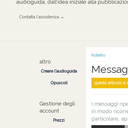
audioguida, dall‘idea iniziale alla pubblicazio
Contatta l‘assistenza →
Indietro
altro
Messaggi
Creare l'audioguida
Opuscoli
questo articolo è
Gestione degli
I messaggi ripe
account
in modo ricorr
particolare, ap
Prezzi