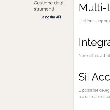
Gestione degli
Multi-
strumenti
La nostra API
Il lettore support
Integr
Non esitare ad int
Sii A
È possibile deleg
o a un team estern