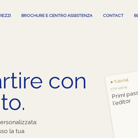
REZZI
BROCHURE E CENTRO ASSISTENZA
CONTACT
B
rtire con
Tutorial
CTP-VID-01
P
mi pass
to.
l‘editor
personalizzata:
sso la tua