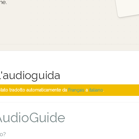
ne.
l'audioguida
 stato tradotto automaticamente da
Français
a
italiano
.
 AudioGuide
to?