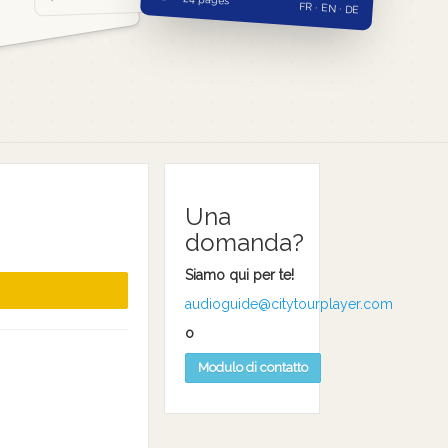
FR · EN · DE
Una
domanda?
Siamo qui per te!
audioguide@citytourplayer.com
o
Modulo di contatto