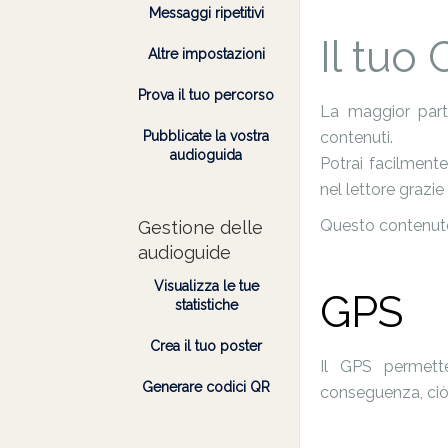
Messaggi ripetitivi
Il tuo
Altre impostazioni
Prova il tuo percorso
La maggior parte
Pubblicate la vostra
contenuti.
audioguida
Potrai facilmente 
nel lettore grazie 
Questo contenuto
Gestione delle
audioguide
Visualizza le tue
GPS
statistiche
Crea il tuo poster
Il GPS permett
Generare codici QR
conseguenza, ciò c