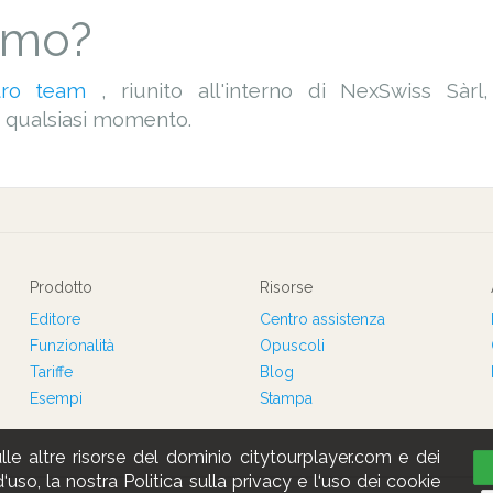
amo?
stro team
, riunito all'interno di NexSwiss Sàr
n qualsiasi momento.
Prodotto
Risorse
Editore
Centro assistenza
Funzionalità
Opuscoli
Tariffe
Blog
Esempi
Stampa
le altre risorse del dominio citytourplayer.com e dei
uso, la nostra Politica sulla privacy e l‘uso dei cookie