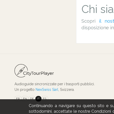
Chi si
Scopri
il no
disposizione i
Audioguide sincronizzate per i trasporti pubblici.
Un progetto
NexSwiss Sàrl
, Svizzera.
FR
EN
DE
IT
ES
Continuando a navigare su questo sito e sul
sottodomini, accettate le nostre Condizioni d‘