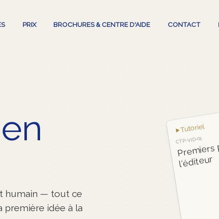
ES
PRIX
BROCHURES & CENTRE D'AIDE
CONTACT
ien
Tutoriel
CTP-VID-01
P
miers p
l‘éditeur
rt humain — tout ce
a première idée à la