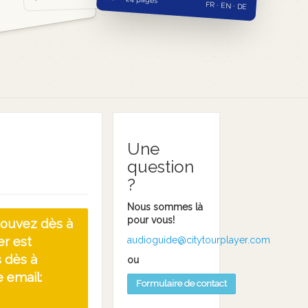
FR · EN · DE
Une
question
?
Nous sommes là
pour vous!
 pouvez dès à
er est
audioguide@citytourplayer.com
s dès à
ou
 email:
Formulaire de contact