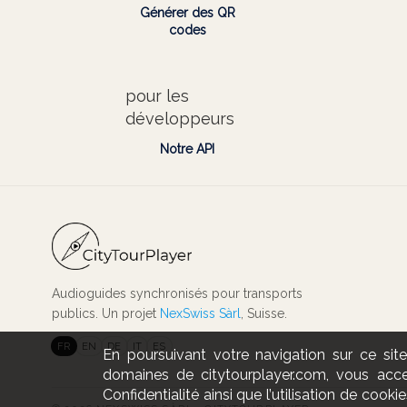
Générer des QR
codes
pour les
développeurs
Notre API
Audioguides synchronisés pour transports
publics. Un projet
NexSwiss Sàrl
, Suisse.
FR
EN
DE
IT
ES
En poursuivant votre navigation sur ce si
domaines de citytourplayer.com, vous accep
Confidentialité ainsi que l’utilisation de cookie