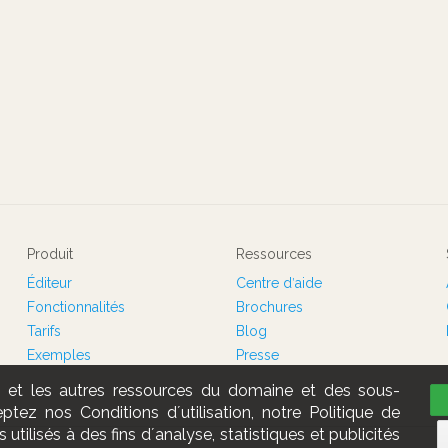
Produit
Ressources
Éditeur
Centre dʹaide
Fonctionnalités
Brochures
Tarifs
Blog
Exemples
Presse
te et les autres ressources du domaine et des sous-
tez nos Conditions dʼutilisation, notre Politique de
s utilisés à des fins dʼanalyse, statistiques et publicités