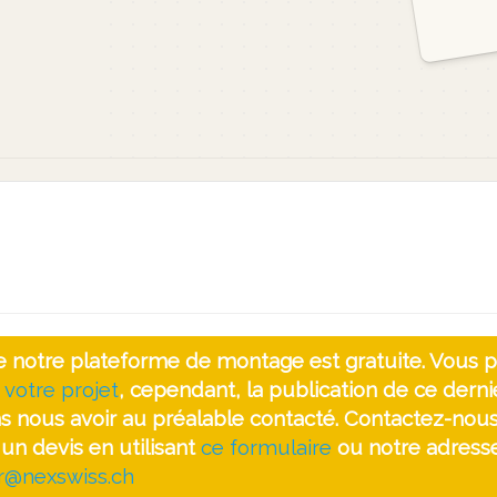
 de notre plateforme de montage est gratuite. Vous
 votre projet
, cependant, la publication de ce derni
ns nous avoir au préalable contacté. Contactez-nou
un devis en utilisant
ce formulaire
ou notre adresse
er@nexswiss.ch