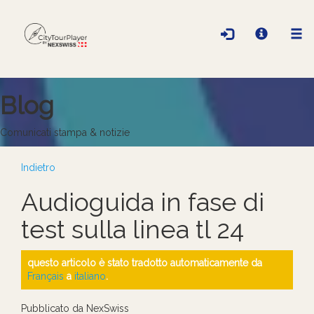
Blog
Comunicati stampa & notizie
Indietro
Audioguida in fase di
test sulla linea tl 24
questo articolo è stato tradotto automaticamente da
Français
a
italiano
.
Pubblicato da NexSwiss