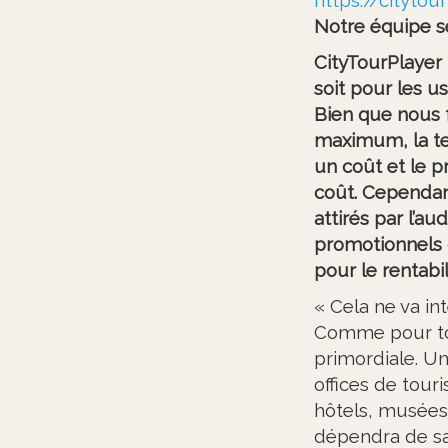
Notre équipe se
CityTourPlayer 
soit pour les u
Bien que nous f
maximum, la te
un coût et le 
coût. Cependant
attirés par l’a
promotionnels d
pour le rentabi
« Cela ne va in
Comme pour tou
primordiale. Un
offices de tour
hôtels, musées 
dépendra de sa 