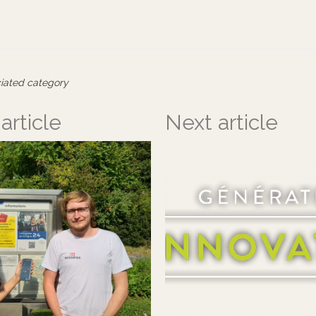
ciated category
article
Next article