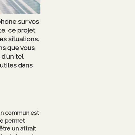
phone sur vos
e, ce projet
s situations.
ons que vous
d’un tel
utiles dans
s en commun est
ide permet
être un attrait