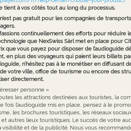
 tient à vos côtés tout au long du processus.
n’est pas gratuit pour les compagnies de transports
sagers.
assions continuellement des efforts pour réduire l
chnologie que NexSwiss Sàrl met en place pour Ci
prix que vous payez pour disposer de l’audioguide 
, en plus des voyageurs qui paient leurs billets par
udioguide, n’hésitez pas à le monétiser en diffusant
e votre ville, office de tourisme ou encore des str
liser directement.
téresser personne »
tes les attractions destinées aux touristes, la co
e fois l’audioguide mis en place, pensez à le promo
isme, les brochures touristiques, les réseaux sociaux
et autres lieux touristiques. Le succès de votre au
visibilité et de la publicité. Nous vous recommand