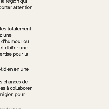
 la région qui
porter attention
êtes totalement
ez une
es d’humour ou
t d’offrir une
ertise pour la
tidien en une
es chances de
pas à collaborer
a région pour