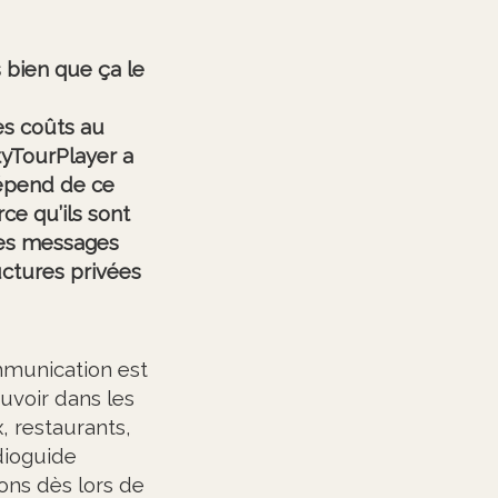
 bien que ça le
es coûts au
tyTourPlayer a
dépend de ce
ce qu’ils sont
 des messages
uctures privées
mmunication est
uvoir dans les
, restaurants,
dioguide
ons dès lors de