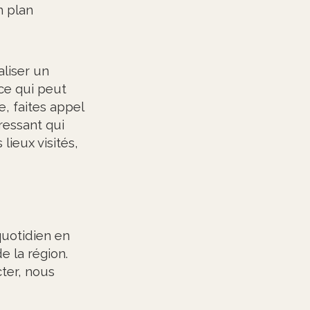
n plan
aliser un
ce qui peut
, faites appel
ressant qui
lieux visités,
quotidien en
e la région.
cter, nous