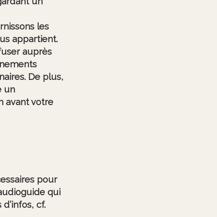
 gardant un
rnissons les
ous appartient.
ffuser auprès
vénements
aires. De plus,
e un
n avant votre
cessaires pour
 audioguide qui
’infos, cf.