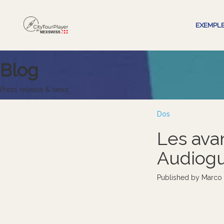
EXEMPL
Blog
Press release & news
Dos
Les ava
Audiog
Published by Marco