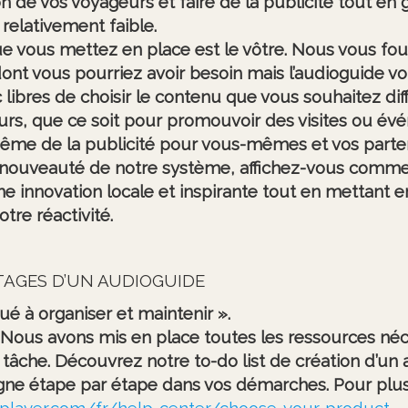
tion de vos voyageurs et faire de la publicité tout en
relativement faible.
e vous mettez en place est le vôtre. Nous vous fou
e dont vous pourriez avoir besoin mais l’audioguide v
libres de choisir le contenu que vous souhaitez di
eurs, que ce soit pour promouvoir des visites ou é
même de la publicité pour vous-mêmes et vos parten
 nouveauté de notre système, affichez-vous comm
e innovation locale et inspirante tout en mettant e
otre réactivité.
TAGES D’UN AUDIOGUIDE
ué à organiser et maintenir »
.
! Nous avons mis en place toutes les ressources né
la tâche. Découvrez notre to-do list de création d’un
e étape par étape dans vos démarches. Pour plus d
urplayer.com/fr/help-center/choose-your-product