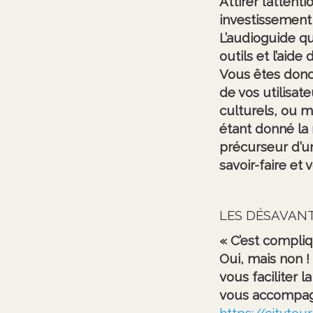
Attirer l’atten
investissement 
L’audioguide qu
outils et l’aid
Vous êtes donc 
de vos utilisat
culturels, ou 
étant donné la
précurseur d’un
savoir-faire et v
LES DÉSAVAN
« C’est compliq
Oui, mais non 
vous faciliter 
vous accompagn
https://cityto