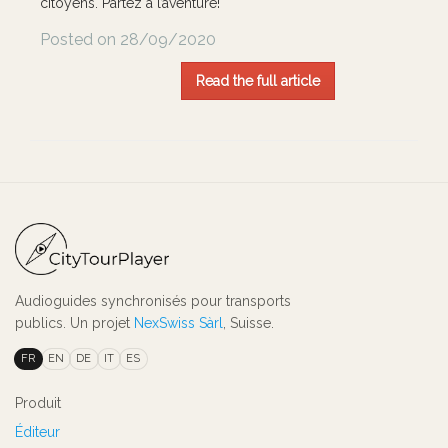
citoyens. Partez à l’aventure!
Posted on 28/09/2020
Read the full article
Audioguides synchronisés pour transports
publics. Un projet
NexSwiss Sàrl
, Suisse.
FR
EN
DE
IT
ES
Produit
Éditeur