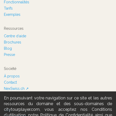
Fonctionnalités
Tarifs
Exemples
Ressources
Centre dʹaide
Brochures
Blog
Presse
Société
À propos
Contact
NexSwiss.ch ↗
En poursuivant votre navigation sur ce site et les autres
Légal
ressources du domaine et des sous-domaines de
citytourplayer.com, vous acceptez nos Conditions
CGU
dʼutilisation, notre Politique de Confidentialité ainsi que